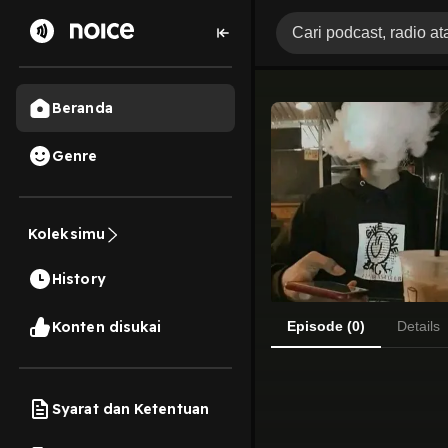
Beranda
Genre
Koleksimu
History
Konten disukai
Episode (0)
Details
Syarat dan Ketentuan