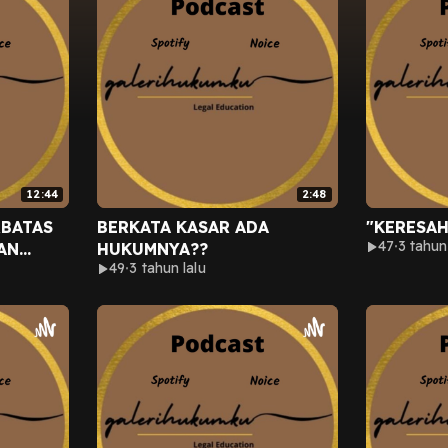
12:44
2:48
RBATAS
BERKATA KASAR ADA
"KERESAH
47
3 tahun
AN
HUKUMNYA??
49
3 tahun lalu