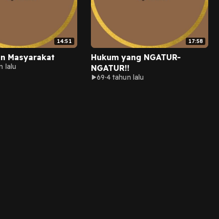
14:51
17:58
n Masyarakat
Hukum yang NGATUR-
n lalu
NGATUR!!
69
4 tahun lalu