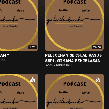
9:21
26:30
AN "
PELECEHAN SEKSUAL KASUS
 lalu
SSPI. GIMANA PENJELASAN
52
3 tahun lalu
HUKUM NYA??