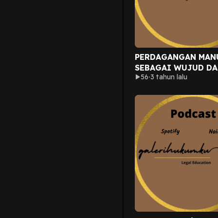
PERDAGANGAN MAN
SEBAGAI WUJUD DA
56
3 tahun lalu
PERBUDAKAN MODER