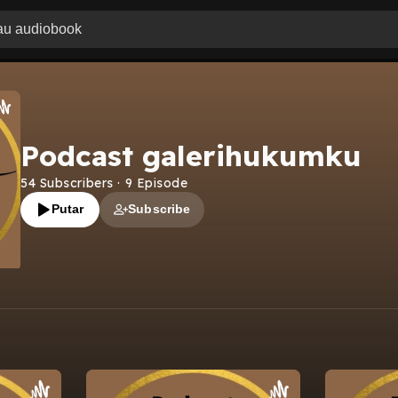
Podcast galerihukumku
54
Subscribers
·
9
Episode
Putar
Subscribe