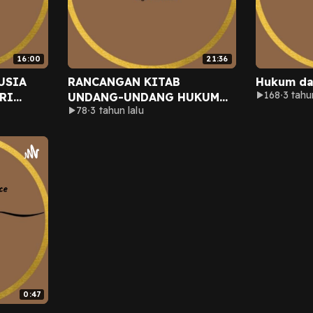
16:00
21:36
USIA
RANCANGAN KITAB
Hukum da
168
3 tahu
RI
UNDANG-UNDANG HUKUM
78
3 tahun lalu
N!!
PIDANA (RKUHP), PERLU
GAK SI REVISI KUHP??
0:47