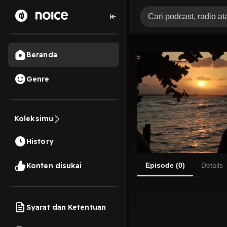
Beranda
Genre
Koleksimu
History
Konten disukai
Episode (0)
Details
Syarat dan Ketentuan