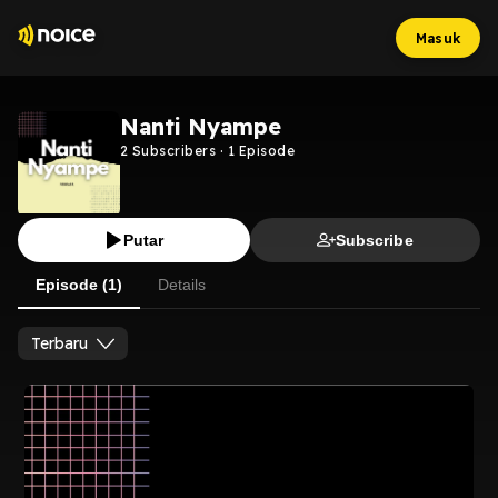
Masuk
Nanti Nyampe
2
Subscribers
·
1
Episode
Putar
Subscribe
Episode (1)
Details
Terbaru