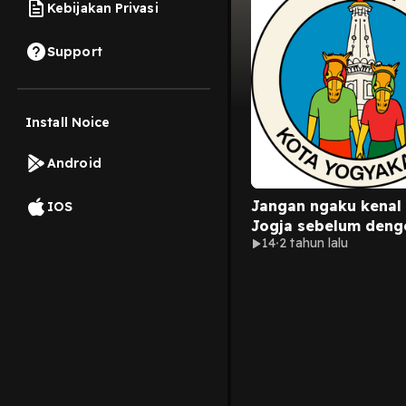
Kebijakan Privasi
Support
Install Noice
Android
Jangan ngaku kenal
IOS
Jogja sebelum deng
14
2 tahun lalu
episode ini