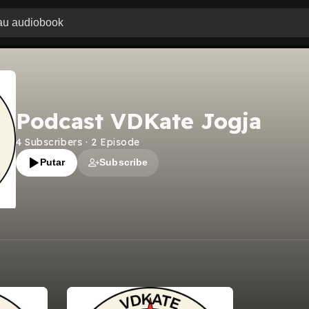
Podcast VDKate Jogja
4
Subscribers
·
2
Episode
Putar
Subscribe