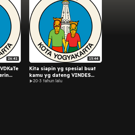
26:41
15:44
 VDKaTe
Kita siapin yg spesial buat
erin
kamu yg dateng VINDES
20
3 tahun lalu
Tour 2023