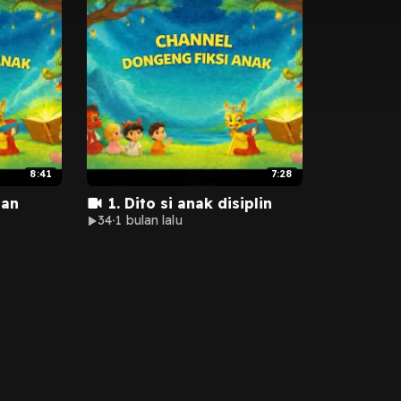
8:41
7:28
aan
1. Dito si anak disiplin
34
1 bulan lalu