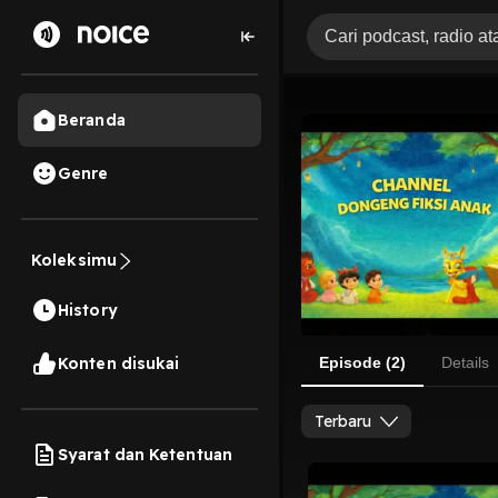
Beranda
Genre
Koleksimu
History
Konten disukai
Episode (2)
Details
Terbaru
Syarat dan Ketentuan