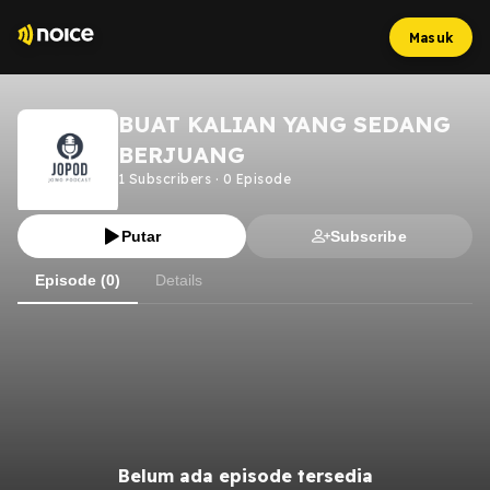
Masuk
BUAT KALIAN YANG SEDANG
BERJUANG
1
Subscribers
·
0
Episode
Putar
Subscribe
Episode (0)
Details
Belum ada episode tersedia