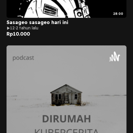
28:00
Sasageo sasageo hari ini
12
2 tahun lalu
Rp
10.000