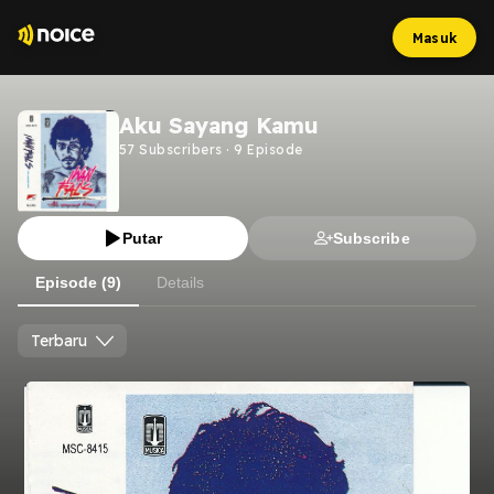
Masuk
Aku Sayang Kamu
57
Subscribers
·
9
Episode
Putar
Subscribe
Episode (9)
Details
Terbaru