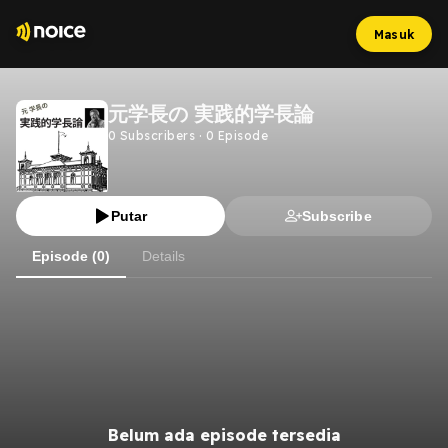
Masuk
元学長の 実践的学長論
0
Subscribers
·
0
Episode
Putar
Subscribe
Episode (0)
Details
Belum ada episode tersedia