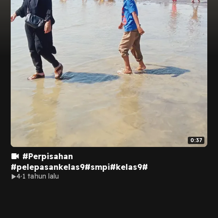
0:37
#Perpisahan
#pelepasankelas9#smpi#kelas9#
4
1 tahun lalu