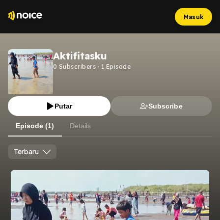
Masuk
Aktifitasku
0
Subscribers
·
1
Episode
Putar
Subscribe
Episode (1)
Details
Terbaru