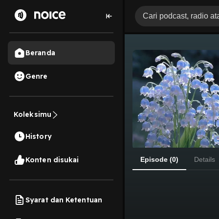
Beranda
Genre
Koleksimu
History
Konten disukai
Episode (0)
Details
Syarat dan Ketentuan