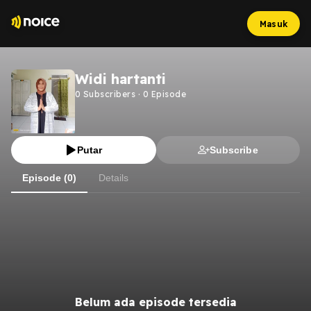
Masuk
Widi hartanti
0
Subscribers
·
0
Episode
Putar
Subscribe
Episode (0)
Details
Belum ada episode tersedia