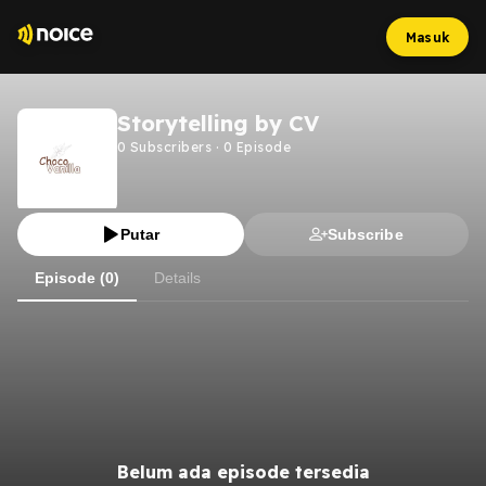
Masuk
Storytelling by CV
0
Subscribers
·
0
Episode
Putar
Subscribe
Episode (0)
Details
Belum ada episode tersedia