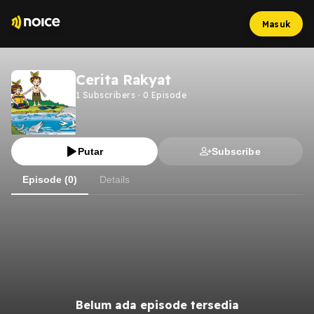
Masuk
Cerita Rakyat
1
Subscribers
·
0
Episode
Putar
Subscribe
Episode (0)
Details
Belum ada episode tersedia