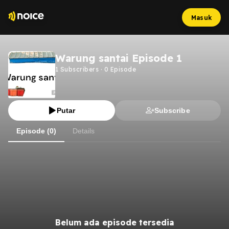
Masuk
Warung santai Episode 1
1
Subscribers
·
0
Episode
Putar
Subscribe
Episode (0)
Details
Belum ada episode tersedia