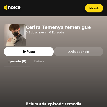
Masuk
Cerita Temenya temen gue
0
Subscribers
·
0
Episode
Putar
Subscribe
Episode (0)
Details
Belum ada episode tersedia