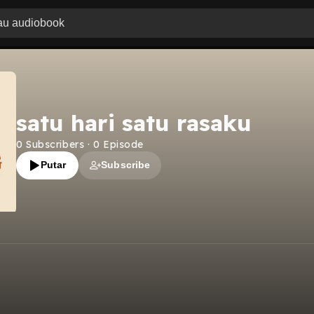
satu hari satu rasaku
0
Subscribers
·
0
Episode
Putar
Subscribe