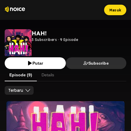
Masuk
HAH!
3
Subscribers
·
9
Episode
Putar
Subscribe
Episode (9)
Details
Terbaru