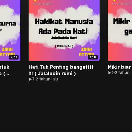
7:33
7:18
ntuk
Hati Tuh Penting bangatttt
Mikir biar 
6
2 tahun l
 (
!!! ( Jalaludin rumi )
7
2 tahun lalu
h )