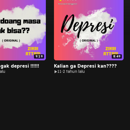
9:19
8:49
gak depresi !!!!!!
Kalian ga Depresi kan????
alu
11
2 tahun lalu