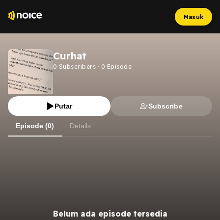
Masuk
Curhat
0
Subscribers
·
0
Episode
Putar
Subscribe
Episode (0)
Details
Belum ada episode tersedia