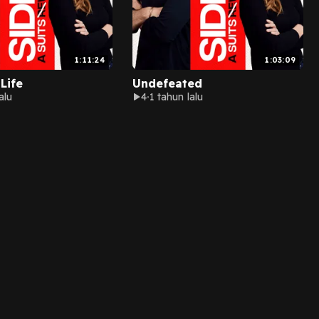
1:11:24
1:03:09
Life
Undefeated
alu
4
1 tahun lalu