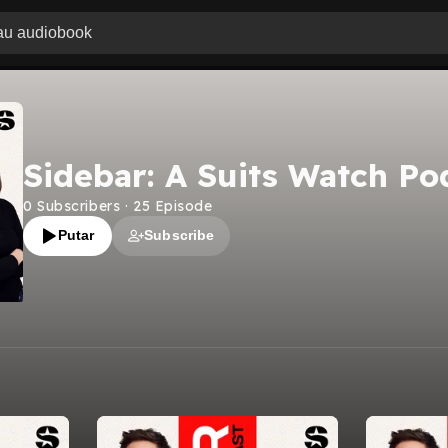
Sidebar: A Suits Watch Po
0
Subscribers
·
25
Episode
Putar
Subscribe