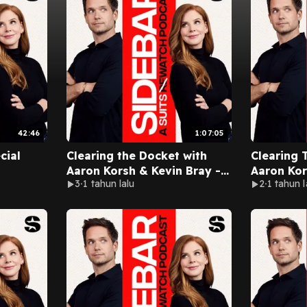
42:46
1:07:05
cial
Clearing the Docket with
Clearing 
Aaron Korsh & Kevin Bray -
Aaron Kor
3
1 tahun lalu
2
1 tahun l
Pt. 2
Pt. 1