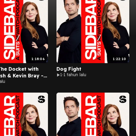
1:18:06
1:22:10
The Docket with
Dog Fight
1
1 tahun lalu
sh & Kevin Bray -
alu