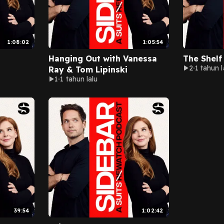
1:08:02
1:05:54
Hanging Out with Vanessa
The Shelf 
2
1 tahun l
Ray & Tom Lipinski
1
1 tahun lalu
39:54
1:02:42