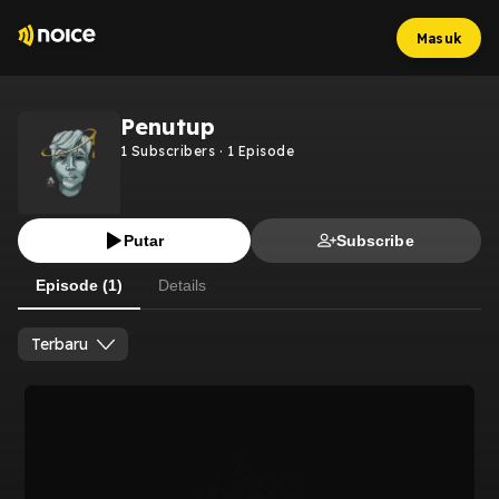
Masuk
Penutup
1
Subscribers
·
1
Episode
Putar
Subscribe
Episode (1)
Details
Terbaru