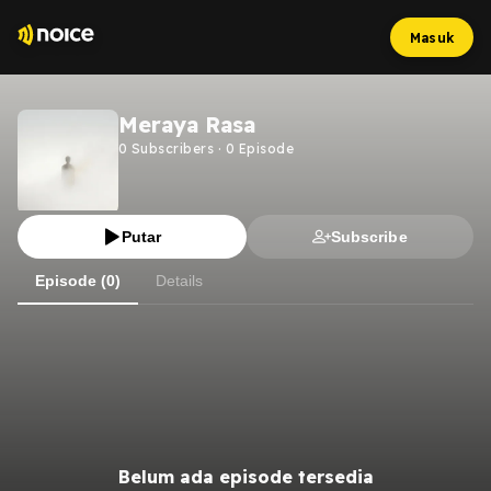
Masuk
Meraya Rasa
0
Subscribers
·
0
Episode
Putar
Subscribe
Episode (0)
Details
Belum ada episode tersedia