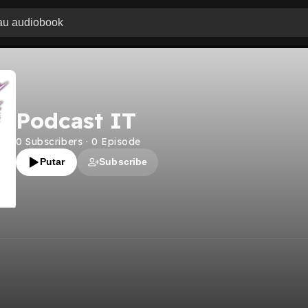
Podcast IT
0
Subscribers
·
0
Episode
Putar
Subscribe