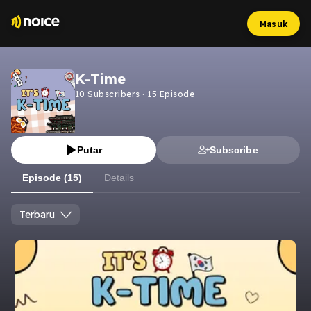
Masuk
K-Time
10
Subscribers
·
15
Episode
Putar
Subscribe
Episode (15)
Details
Terbaru