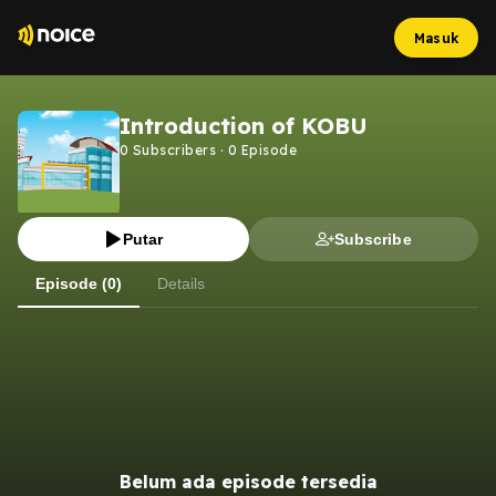
Masuk
Introduction of KOBU
0
Subscribers
·
0
Episode
Putar
Subscribe
Episode (0)
Details
Belum ada episode tersedia