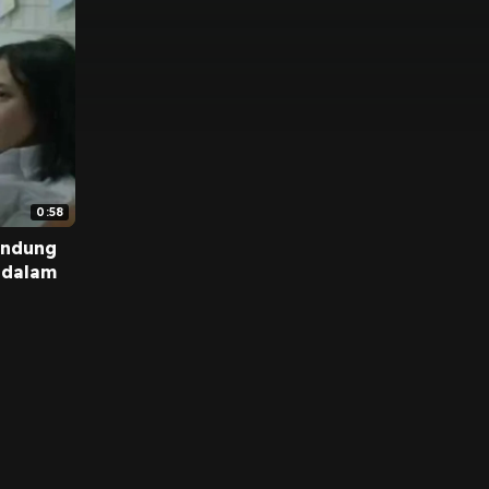
0:58
andung
 dalam