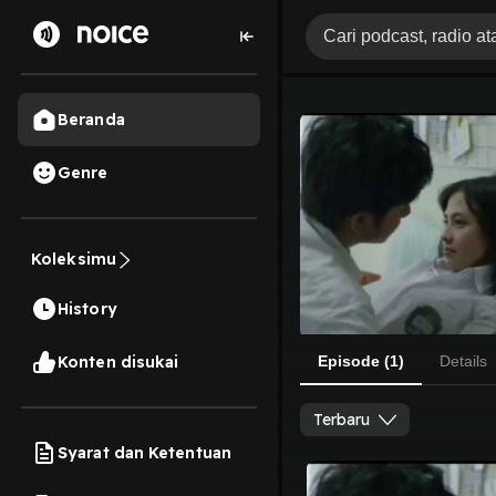
Beranda
Genre
Koleksimu
History
Konten disukai
Episode (1)
Details
Terbaru
Syarat dan Ketentuan