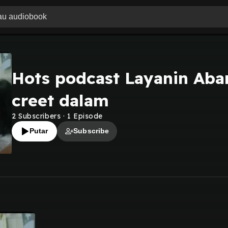
Hots podcast Layanin Aba
creet dalam
2
Subscribers
·
1
Episode
Putar
Subscribe