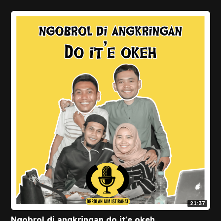
21:37
Ngobrol di angkringan do it'e okeh