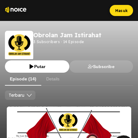
Masuk
Obrolan Jam Istirahat
3
Subscribers
·
14
Episode
Putar
Subscribe
Episode (14)
Details
Terbaru