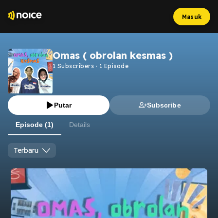
Masuk
Omas ( obrolan kesmas )
1
Subscribers
·
1
Episode
Putar
Subscribe
Episode (1)
Details
Terbaru