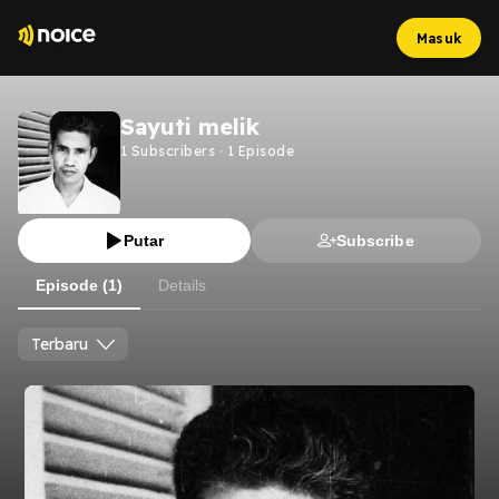
Masuk
Sayuti melik
1
Subscribers
·
1
Episode
Putar
Subscribe
Episode (1)
Details
Terbaru