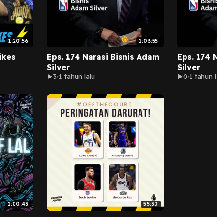
1:20:56
1:03:55
ikes
Eps. 174 Narasi Bisnis Adam
Eps. 174 
Silver
Silver
3
1 tahun lalu
0
1 tahun l
1:00:43
55:30