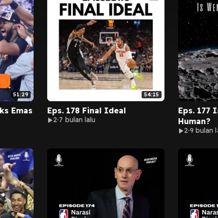
51:29
54:15
cks Emas
Eps. 178 Final Ideal
Eps. 177 
2
7 bulan lalu
Human?
2
9 bulan l