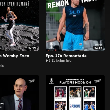
57:40
52:58
Is Wemby Even
Eps. 176 Remontada
8
11 bulan lalu
alu