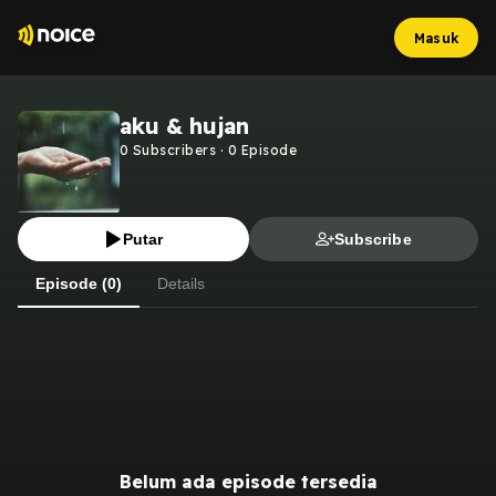
Masuk
aku & hujan
0
Subscribers
·
0
Episode
Putar
Subscribe
Episode (0)
Details
Belum ada episode tersedia