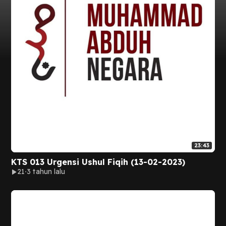
23:43
KTS 013 Urgensi Ushul Fiqih (13-02-2023)
21
3 tahun lalu