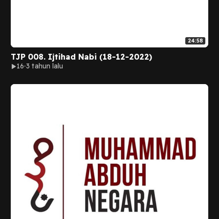
24:58
TJP 008. Ijtihad Nabi (18-12-2022)
16
3 tahun lalu