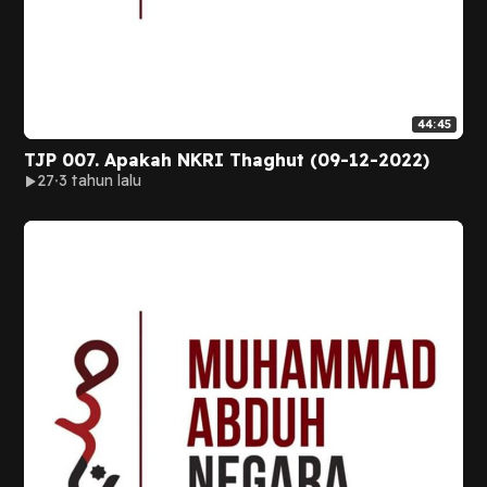
44:45
TJP 007. Apakah NKRI Thaghut (09-12-2022)
27
3 tahun lalu