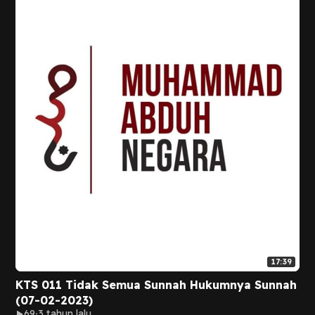
17:39
KTS 011 Tidak Semua Sunnah Hukumnya Sunnah
(07-02-2023)
69
3 tahun lalu