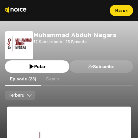
Masuk
Muhammad Abduh Negara
52
Subscribers
·
23
Episode
Putar
Subscribe
Episode (23)
Details
Terbaru