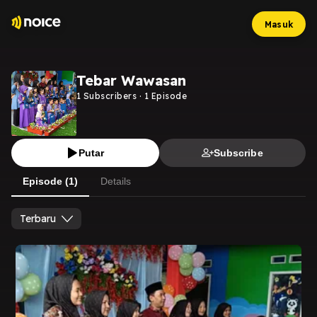
Masuk
Tebar Wawasan
1
Subscribers
·
1
Episode
Putar
Subscribe
Episode (1)
Details
Terbaru