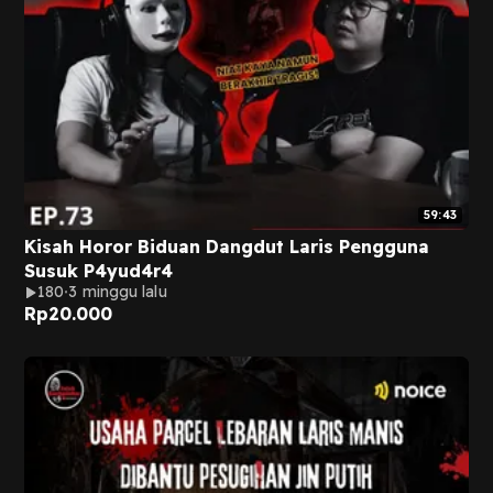
59:43
Kisah Horor Biduan Dangdut Laris Pengguna
Susuk P4yud4r4
180
3 minggu lalu
Rp
20.000