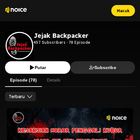
Masuk
Jejak Backpacker
457
Subscribers
·
78
Episode
Putar
Subscribe
Episode (78)
Details
Terbaru