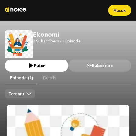
Masuk
Ekonomi
2
Subscribers
·
1
Episode
Putar
Subscribe
Episode (1)
Details
Terbaru