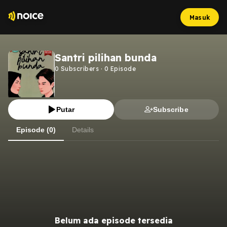
Masuk
Santri pilihan bunda
0
Subscribers
·
0
Episode
Putar
Subscribe
Episode (0)
Details
Belum ada episode tersedia