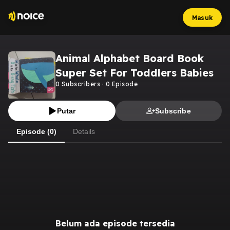
Masuk
Animal Alphabet Board Book
Super Set For Toddlers Babies
0
Subscribers
·
0
Episode
Putar
Subscribe
Episode (0)
Details
Belum ada episode tersedia