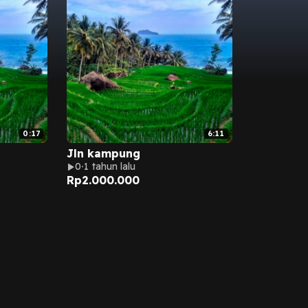
0:17
6:11
Jln kampung
0
1 tahun lalu
Rp
2.000.000