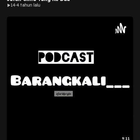
14
4 tahun lalu
9:11