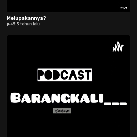
9:39
Melupakannya?
45
5 tahun lalu