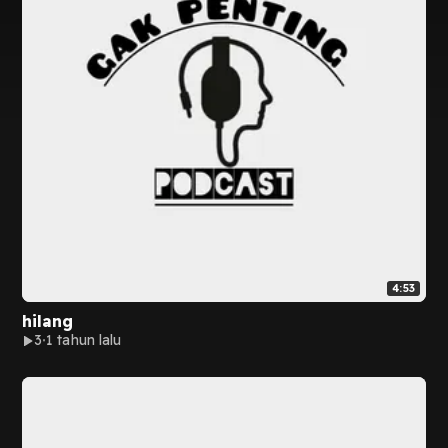
4:53
hilang
3
1 tahun lalu