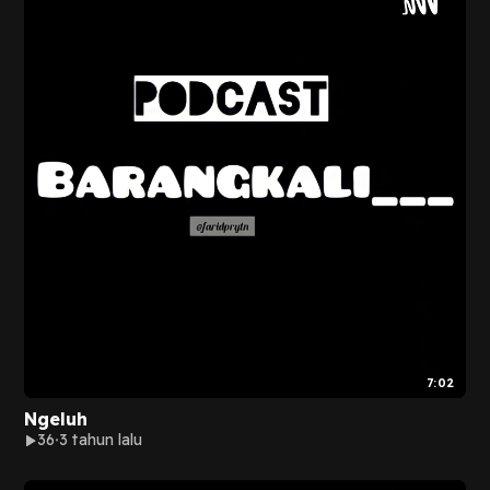
7:02
Ngeluh
36
3 tahun lalu