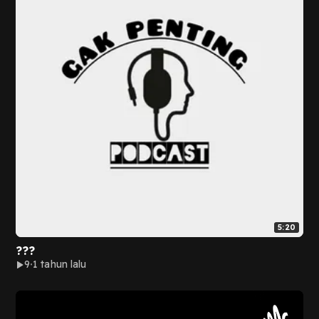
5:20
???
9
1 tahun lalu