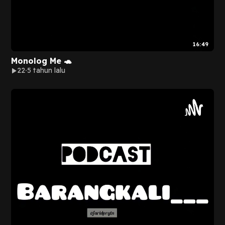
16:49
Monolog Me 🐢
22
5 tahun lalu