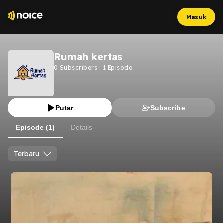
Masuk
Rumah kertas
0
Subscribers
·
1
Episode
Putar
Subscribe
Episode (1)
Details
Terbaru