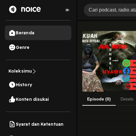
Beranda
Genre
Koleksimu
History
Konten disukai
Episode (0)
Details
Syarat dan Ketentuan