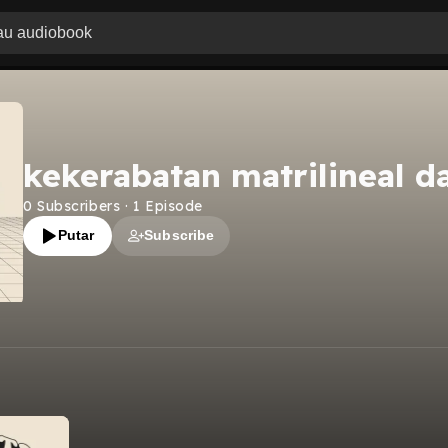
kekerabatan matrilineal da
0
Subscribers
·
1
Episode
Putar
Subscribe