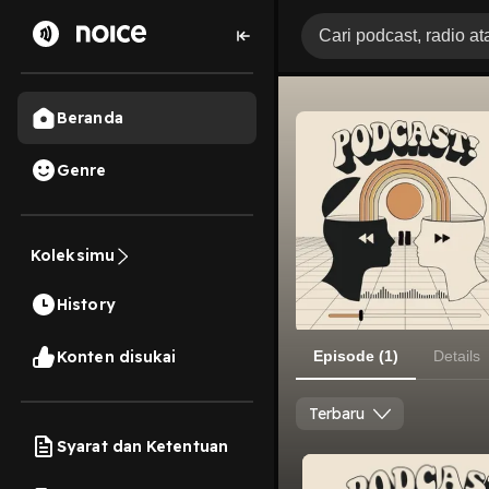
Beranda
Genre
Koleksimu
History
Konten disukai
Episode (1)
Details
Terbaru
Syarat dan Ketentuan