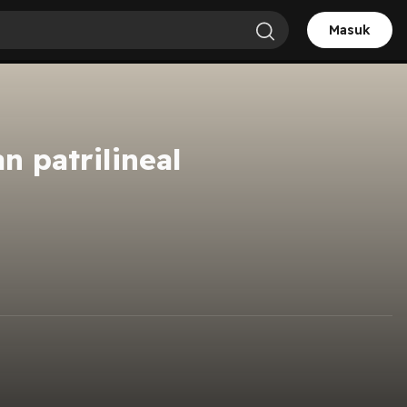
Masuk
n patrilineal