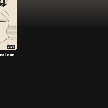
3:29
neal dan