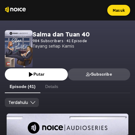
Masuk
Salma dan Tuan 40
984
Subscribers
·
41
Episode
Tayang setiap Kamis
Putar
Subscribe
Episode (41)
Details
Terdahulu