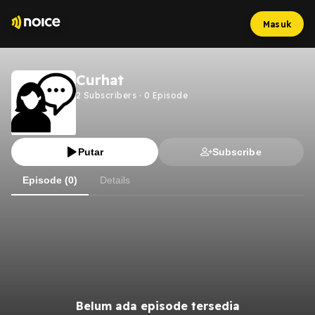
Masuk
Curhat
2
Subscribers
·
0
Episode
Putar
Subscribe
Episode (0)
Details
Belum ada episode tersedia