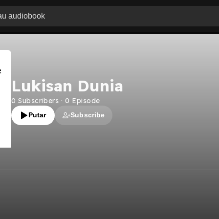
Lukisan Dunia
0
Subscribers
·
0
Episode
Putar
Subscribe