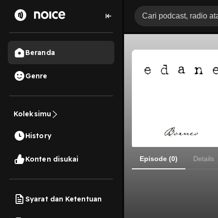
Beranda
Genre
Koleksimu
History
Konten disukai
Episode (0)
Details
Syarat dan Ketentuan