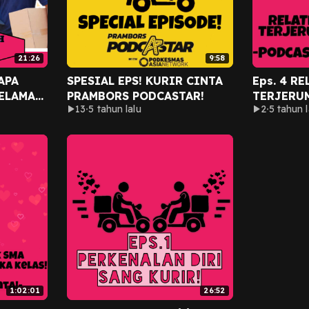
21:26
9:58
APA
SPESIAL EPS! KURIR CINTA
Eps. 4 R
SELAMA
PRAMBORS PODCASTAR!
TERJERU
13
5 tahun lalu
2
5 tahun l
NG?
1:02:01
26:52