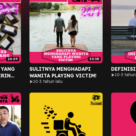
24:09
30:38
 YANG
SULITNYA MENGHADAPI
DEFINISI
10
3 tahun
ERIN
WANITA PLAYING VICTIM!
10
3 tahun lalu
GA!