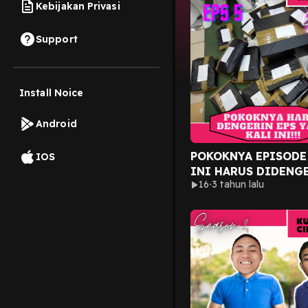
Kebijakan Privasi
Support
Install Noice
Android
POKOKNYA EPISODE
IOS
INI HARUS DIDENG
16
3 tahun lalu
JANGAN SAMPE ENG