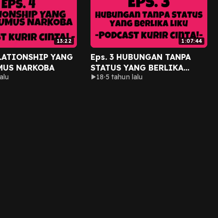
13:22
1:07:44
ELATIONSHIP YANG
Eps. 3 HUBUNGAN TANPA
MUS NARKOBA
STATUS YANG BERLIKA
alu
18
5 tahun lalu
LIKU!