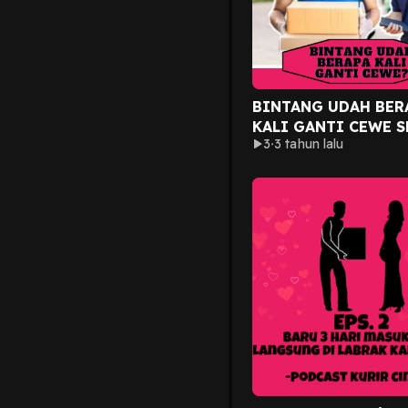
BINTANG UDAH BER
KALI GANTI CEWE 
3
3 tahun lalu
SETAHUN KEBELAKA