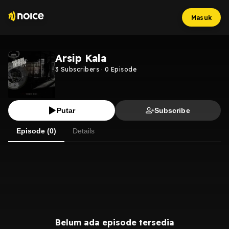
Masuk
Arsip Kala
3
Subscribers
·
0
Episode
Putar
Subscribe
Episode (0)
Details
Belum ada episode tersedia