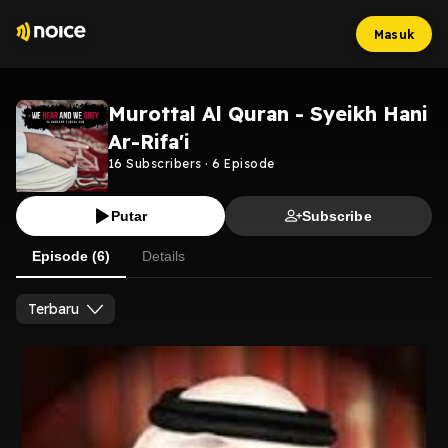
Masuk
Murottal Al Quran - Syeikh Hani
Ar-Rifa'i
16
Subscribers
·
6
Episode
Putar
Subscribe
Episode (6)
Details
Terbaru