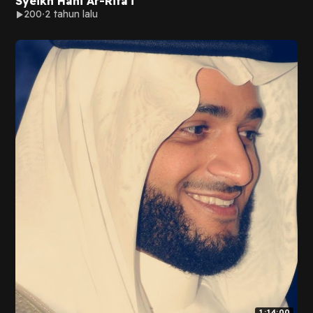
Syeikh Hani Ar-Rifa'i
200
2 tahun lalu
1:14:00